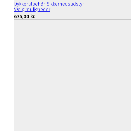
Dykkertilbehør
,
Sikkerhedsudstyr
Dette
Vælg muligheder
vare
675,00
kr.
har
flere
varianter.
Mulighederne
kan
vælges
på
varesiden