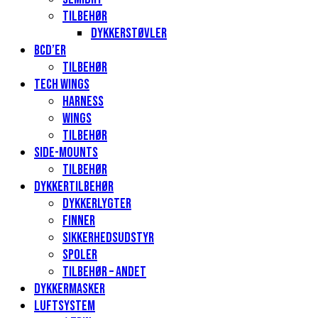
Tilbehør
Dykkerstøvler
BCD’er
Tilbehør
Tech Wings
Harness
Wings
Tilbehør
Side-mounts
Tilbehør
Dykkertilbehør
Dykkerlygter
Finner
Sikkerhedsudstyr
Spoler
Tilbehør – andet
Dykkermasker
Luftsystem