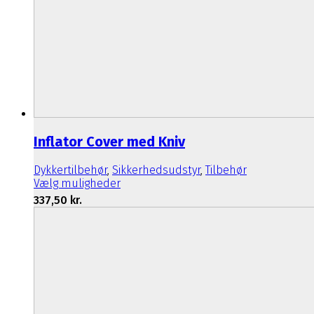
Inflator Cover med Kniv
Dykkertilbehør
,
Sikkerhedsudstyr
,
Tilbehør
Dette
Vælg muligheder
vare
337,50
kr.
har
flere
varianter.
Mulighederne
kan
vælges
på
varesiden