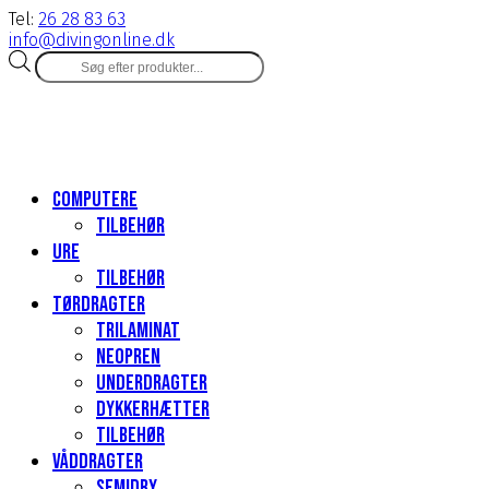
Tel:
26 28 83 63
info@divingonline.dk
Products
search
Computere
Tilbehør
Ure
Tilbehør
Tørdragter
Trilaminat
Neopren
Underdragter
Dykkerhætter
Tilbehør
Våddragter
Semidry