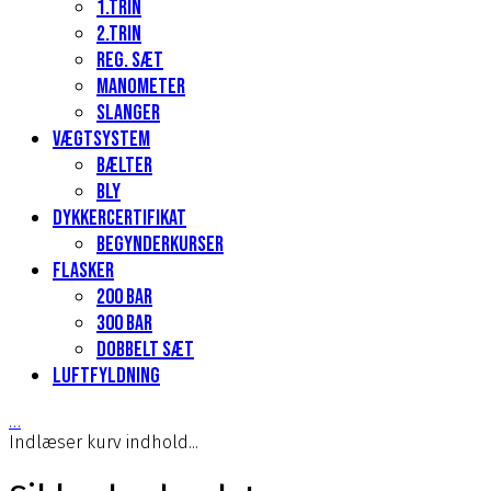
1.Trin
2.Trin
Reg. sæt
Manometer
Slanger
Vægtsystem
Bælter
Bly
Dykkercertifikat
Begynderkurser
Flasker
200 Bar
300 bar
Dobbelt sæt
Luftfyldning
…
Indlæser kurv indhold...