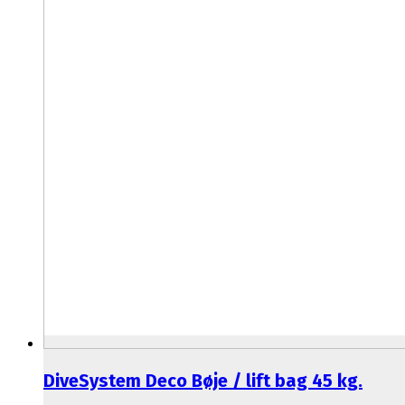
DiveSystem Deco Bøje / lift bag 45 kg.