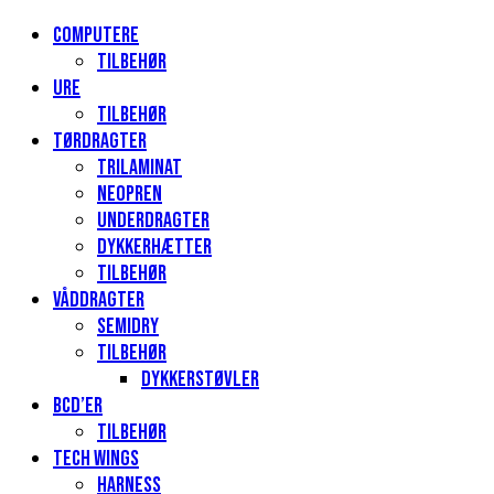
Computere
Tilbehør
Ure
Tilbehør
Tørdragter
Trilaminat
Neopren
Underdragter
Dykkerhætter
Tilbehør
Våddragter
Semidry
Tilbehør
Dykkerstøvler
BCD’er
Tilbehør
Tech Wings
Harness