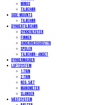
Wings
Tilbehør
Side-mounts
Tilbehør
Dykkertilbehør
Dykkerlygter
Finner
Sikkerhedsudstyr
Spoler
Tilbehør – andet
Dykkermasker
Luftsystem
1.Trin
2.Trin
Reg. sæt
Manometer
Slanger
Vægtsystem