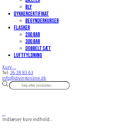
Bælter
Bly
Dykkercertifikat
Begynderkurser
Flasker
200 Bar
300 bar
Dobbelt sæt
Luftfyldning
Kurv
…
Tel:
26 28 83 63
info@divingonline.dk
Products
search
…
Indlæser kurv indhold...