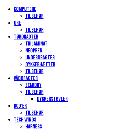
Computere
Tilbehør
Ure
Tilbehør
Tørdragter
Trilaminat
Neopren
Underdragter
Dykkerhætter
Tilbehør
Våddragter
Semidry
Tilbehør
Dykkerstøvler
BCD’er
Tilbehør
Tech Wings
Harness