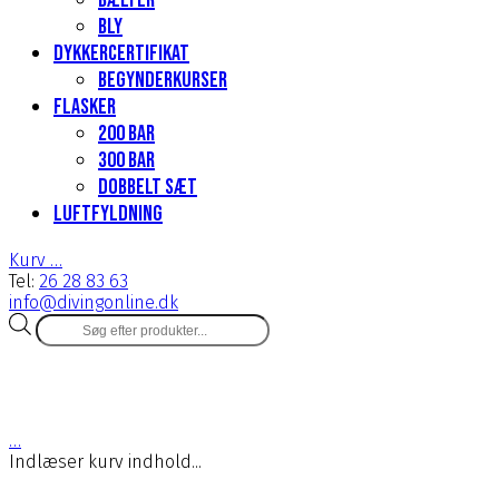
Bælter
Bly
Dykkercertifikat
Begynderkurser
Flasker
200 Bar
300 bar
Dobbelt sæt
Luftfyldning
Kurv
…
Tel:
26 28 83 63
info@divingonline.dk
Products
search
…
Indlæser kurv indhold...