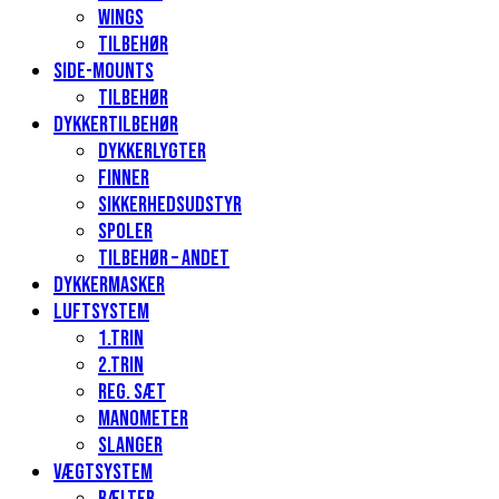
Wings
Tilbehør
Side-mounts
Tilbehør
Dykkertilbehør
Dykkerlygter
Finner
Sikkerhedsudstyr
Spoler
Tilbehør – andet
Dykkermasker
Luftsystem
1.Trin
2.Trin
Reg. sæt
Manometer
Slanger
Vægtsystem