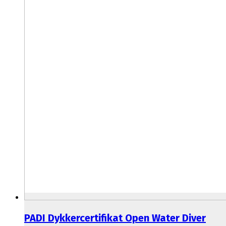
PADI Dykkercertifikat Open Water Diver