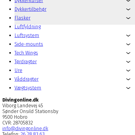
Dykkerkurser
Dykkertilbehør
Flasker
Luftfyldning
Luftsystem
Side-mounts
Tech Wings
Tørdragter
Ure
Våddragter
Vægtsystem
Divingonline.dk
Viborg Landevej 45
Sønder Onsild Stationsby
9500 Hobro
CVR: 28705832
info@divingonline.dk
Telefon:
26 28 83 63