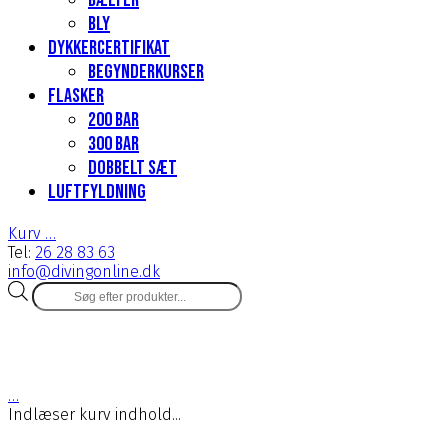
Bælter
Bly
Dykkercertifikat
Begynderkurser
Flasker
200 Bar
300 bar
Dobbelt sæt
Luftfyldning
Kurv
…
Tel:
26 28 83 63
info@divingonline.dk
Products
search
…
Indlæser kurv indhold...