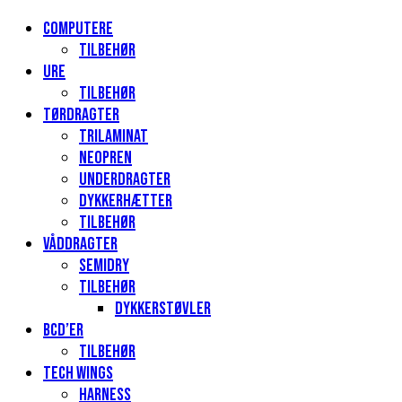
Computere
Tilbehør
Ure
Tilbehør
Tørdragter
Trilaminat
Neopren
Underdragter
Dykkerhætter
Tilbehør
Våddragter
Semidry
Tilbehør
Dykkerstøvler
BCD’er
Tilbehør
Tech Wings
Harness