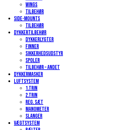
Wings
Tilbehør
Side-mounts
Tilbehør
Dykkertilbehør
Dykkerlygter
Finner
Sikkerhedsudstyr
Spoler
Tilbehør – andet
Dykkermasker
Luftsystem
1.Trin
2.Trin
Reg. sæt
Manometer
Slanger
Vægtsystem