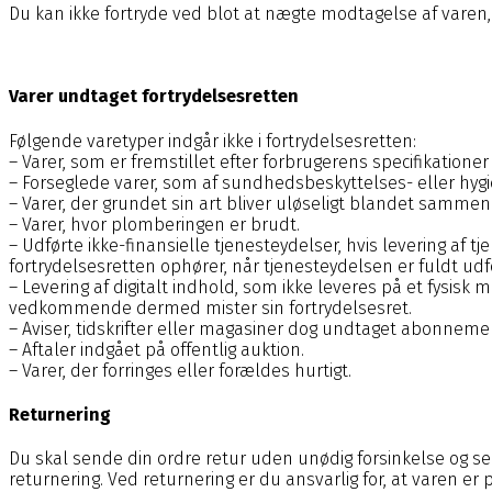
Du kan ikke fortryde ved blot at nægte modtagelse af varen
Varer undtaget fortrydelsesretten
Følgende varetyper indgår ikke i fortrydelsesretten:
– Varer, som er fremstillet efter forbrugerens specifikationer 
– Forseglede varer, som af sundhedsbeskyttelses- eller hygiej
– Varer, der grundet sin art bliver uløseligt blandet samme
– Varer, hvor plomberingen er brudt.
– Udførte ikke-finansielle tjenesteydelser, hvis levering a
fortrydelsesretten ophører, når tjenesteydelsen er fuldt udf
– Levering af digitalt indhold, som ikke leveres på et fysi
vedkommende dermed mister sin fortrydelsesret.
– Aviser, tidskrifter eller magasiner dog undtaget abonneme
– Aftaler indgået på offentlig auktion.
– Varer, der forringes eller forældes hurtigt.
Returnering
Du skal sende din ordre retur uden unødig forsinkelse og sene
returnering. Ved returnering er du ansvarlig for, at varen er