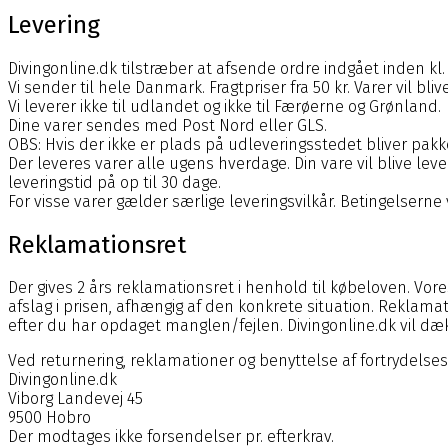
Levering
Divingonline.dk
tilstræber at afsende ordre indgået inden k
Vi sender til hele Danmark. Fragtpriser fra 50 kr. Varer vil bl
Vi leverer ikke til udlandet og ikke til Færøerne og Grønland.
Dine varer sendes med Post Nord eller GLS.
OBS: Hvis der ikke er plads på udleveringsstedet bliver pak
Der leveres varer alle ugens hverdage. Din vare vil blive leve
leveringstid på op til 30 dage.
For visse varer gælder særlige leveringsvilkår. Betingelserne v
Reklamationsret
Der gives 2 års reklamationsret i henhold til købeloven. Vore
afslag i prisen, afhængig af den konkrete situation. Reklamat
efter du har opdaget manglen/fejlen.
Divingonline.dk
vil dæ
Ved returnering, reklamationer og benyttelse af fortrydelses
Divingonline.dk
Viborg Landevej 45
9500 Hobro
Der modtages ikke forsendelser pr. efterkrav.