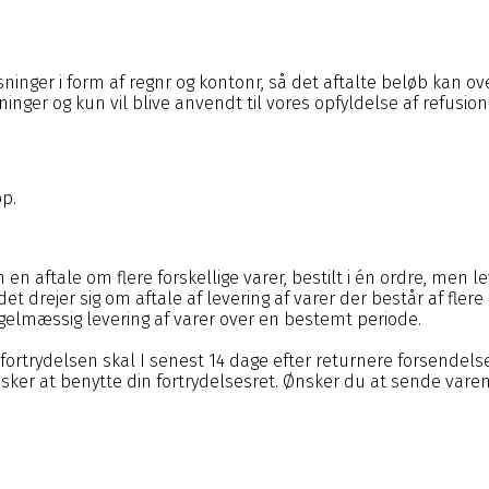
ger i form af regnr og kontonr, så det aftalte beløb kan over
inger og kun vil blive anvendt til vores opfyldelse af refusion
op.
m en aftale om flere forskellige varer, bestilt i én ordre, men l
 det drejer sig om aftale af levering af varer der består af flere
regelmæssig levering af varer over en bestemt periode.
a fortrydelsen skal I senest 14 dage efter returnere forsendel
er at benytte din fortrydelsesret. Ønsker du at sende varen 