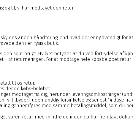
g og til, vi har modtaget den retur.
m skyldes anden håndtering, end hvad der er nødvendigt for a
vede den i en fysisk butik.
s den som brugt. Hvilket betyder, at du ved fortrydelse af køb
– af returneringen. For at modtage hele købsbeløbet retur m
talt til os retur.
kkes denne købs-beløbet.
linger modtaget fra dig, herunder leveringsomkostninger (und
som vi tilbyder), uden unødig forsinkelse og senest 14 dage f
ebetaling gennemføres med samme betalingsmiddel, som du be
taget varen retur, med mindre du inden da har fremlagt dokum