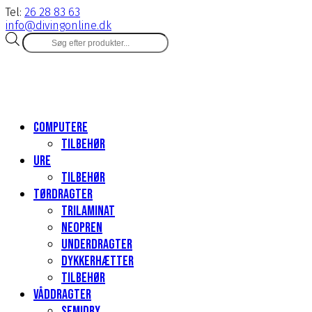
Tel:
26 28 83 63
info@divingonline.dk
Products
search
Computere
Tilbehør
Ure
Tilbehør
Tørdragter
Trilaminat
Neopren
Underdragter
Dykkerhætter
Tilbehør
Våddragter
Semidry