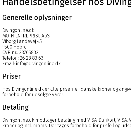
Handelsbetingelser hos
Divin
Generelle oplysninger
Divingonline.dk
MOTH ENTREPRISE ApS
Viborg Landevej 45
9500 Hobro
CVR nr.:
28705832
Telefon: 26 28 83 63
Email:
info@divingonline.dk
Priser
Hos
Divingonline.dk
er alle priserne i danske kroner og angiv
forbehold for udsolgte varer.
Betaling
Divingonline.dk
modtager betaling med
VISA-Dankort, VISA, 
kroner og incl. moms. Der tages forbehold for prisfejl og ud