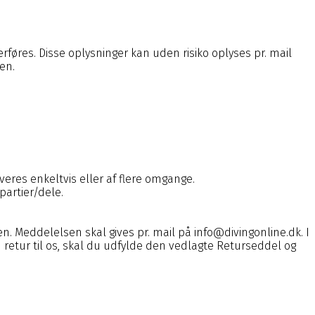
føres. Disse oplysninger kan uden risiko oplyses pr. mail
en.
everes enkeltvis eller af flere omgange.
 partier/dele.
sen. Meddelelsen skal gives pr. mail på
info@divingonline.dk
. I
retur til os, skal du udfylde den vedlagte Returseddel og