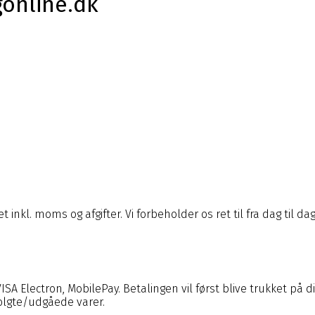
gonline.dk
et inkl. moms og afgifter. Vi forbeholder os ret til fra dag ti
VISA Electron, MobilePay
. Betalingen vil først blive trukket på
solgte/udgåede varer.