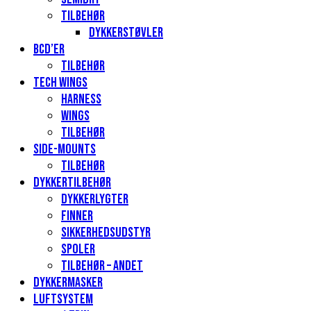
Tilbehør
Dykkerstøvler
BCD’er
Tilbehør
Tech Wings
Harness
Wings
Tilbehør
Side-mounts
Tilbehør
Dykkertilbehør
Dykkerlygter
Finner
Sikkerhedsudstyr
Spoler
Tilbehør – andet
Dykkermasker
Luftsystem