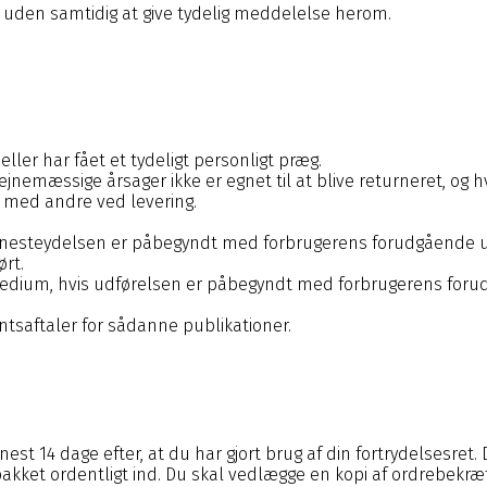
, uden samtidig at give tydelig meddelelse herom.
eller har fået et tydeligt personligt præg.
nemæssige årsager ikke er egnet til at blive returneret, og hv
n med andre ved levering.
f tjenesteydelsen er påbegyndt med forbrugerens forudgående 
ørt.
sk medium, hvis udførelsen er påbegyndt med forbrugerens for
ntsaftaler for sådanne publikationer.
st 14 dage efter, at du har gjort brug af din fortrydelsesret.
 pakket ordentligt ind. Du skal vedlægge en kopi af ordrebekræ