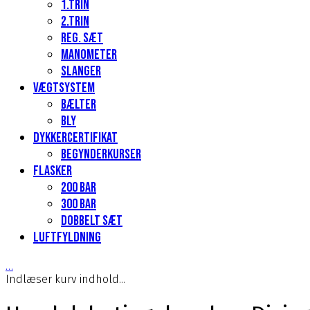
1.Trin
2.Trin
Reg. sæt
Manometer
Slanger
Vægtsystem
Bælter
Bly
Dykkercertifikat
Begynderkurser
Flasker
200 Bar
300 bar
Dobbelt sæt
Luftfyldning
…
Indlæser kurv indhold...