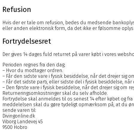
Refusion
Hvis der er tale om refusion, bedes du medsende bankoplysnin
eller anden elektronisk form, da det ikke er følsomme oplysn
Fortrydelsesret
Der gives 14 dages fuld returret på varer købt i vores websh
Perioden regnes fra den dag;
– Hvor du modtager ordren.
– Får den sidste vare i fysisk besiddelse, når det drejer sig o
– Får det sidste parti, eller sidste del i fysisk besiddelse, når
– Den første vare i fysisk besiddelse, når det drejer sig om 
Returneringsomkostninger skal du selv afholde.
Fortrydelse skal anmeldes til os senest 14 efter købet og fr
meddelelsen skal du gøre tydeligt opmærksom på, at du ønsk
sende varen til:
Divingonline.dk
Viborg Landevej 45
9500 Hobro