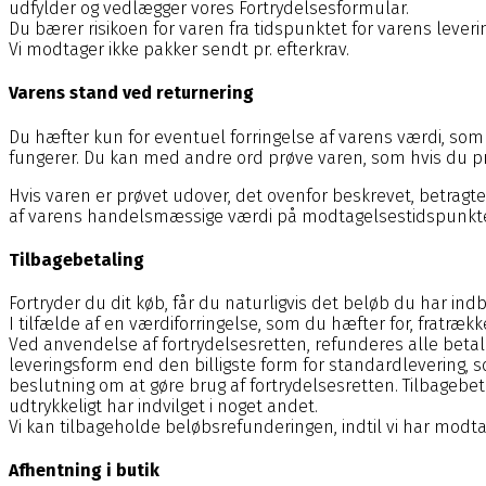
udfylder og vedlægger vores Fortrydelsesformular.
Du bærer risikoen for varen fra tidspunktet for varens leverin
Vi modtager ikke pakker sendt pr. efterkrav.
Varens stand ved returnering
Du hæfter kun for eventuel forringelse af varens værdi, so
fungerer. Du kan med andre ord prøve varen, som hvis du prø
Hvis varen er prøvet udover, det ovenfor beskrevet, betragte
af varens handelsmæssige værdi på modtagelsestidspunktet 
Tilbagebetaling
Fortryder du dit køb, får du naturligvis det beløb du har indbe
I tilfælde af en værdiforringelse, som du hæfter for, fratræ
Ved anvendelse af fortrydelsesretten, refunderes alle beta
leveringsform end den billigste form for standardlevering, 
beslutning om at gøre brug af fortrydelsesretten. Tilbag
udtrykkeligt har indvilget i noget andet.
Vi kan tilbageholde beløbsrefunderingen, indtil vi har mod
Afhentning i butik