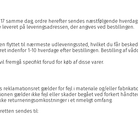
l. 17 samme dag, ordre herefter sendes næstfølgende hverdag
ive leveret på leveringsadressen, der angives ved bestillingen.
ken flyttet til nærmeste udleveringssted, hvilket du får besk
ret indenfor 1-10 hverdage efter bestillingen. Bestilling af vå
il fremgå specifikt forud for køb af disse varer.
s reklamationsret gælder for fejl i materiale og/eller fabrikat
ionen gælder ikke fejl eller skader begået ved forkert håndter
kke returneringsomkostninger i et rimeligt omfang.
retten sendes til: