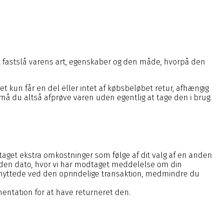
t fastslå varens art, egenskaber og den måde, hvorpå den
et kun får en del eller intet af købsbeløbet retur, afhængig
å du altså afprøve varen uden egentlig at tage den i brug.
taget ekstra omkostninger som følge af dit valg af en anden
ra den dato, hvor vi har modtaget meddelelse om din
nyttede ved den oprindelige transaktion, medmindre du
entation for at have returneret den.