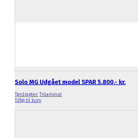
Solo MG Udgået model SPAR 5.800,- kr.
Tørdragter
,
Trilaminat
Tilføj til kurv
Den oprindelige pris var: 16.770
Den aktuelle pris er: 10.999,00 k
16.770,00
kr.
10.999,00
kr.