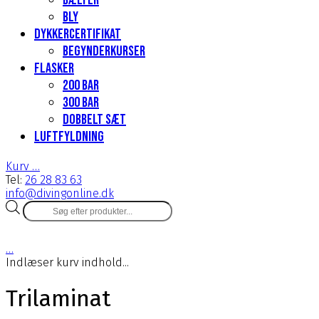
Bælter
Bly
Dykkercertifikat
Begynderkurser
Flasker
200 Bar
300 bar
Dobbelt sæt
Luftfyldning
Kurv
…
Tel:
26 28 83 63
info@divingonline.dk
Products
search
…
Indlæser kurv indhold...
Trilaminat