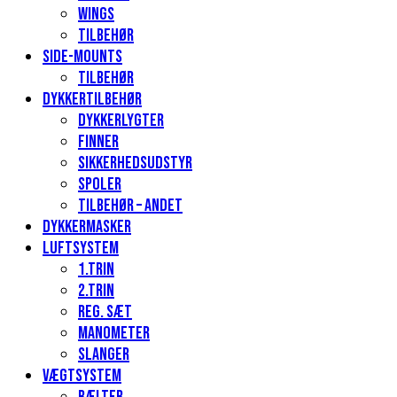
Wings
Tilbehør
Side-mounts
Tilbehør
Dykkertilbehør
Dykkerlygter
Finner
Sikkerhedsudstyr
Spoler
Tilbehør – andet
Dykkermasker
Luftsystem
1.Trin
2.Trin
Reg. sæt
Manometer
Slanger
Vægtsystem