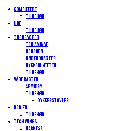
Computere
Tilbehør
Ure
Tilbehør
Tørdragter
Trilaminat
Neopren
Underdragter
Dykkerhætter
Tilbehør
Våddragter
Semidry
Tilbehør
Dykkerstøvler
BCD’er
Tilbehør
Tech Wings
Harness