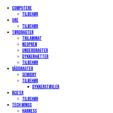
Computere
Tilbehør
Ure
Tilbehør
Tørdragter
Trilaminat
Neopren
Underdragter
Dykkerhætter
Tilbehør
Våddragter
Semidry
Tilbehør
Dykkerstøvler
BCD’er
Tilbehør
Tech Wings
Harness