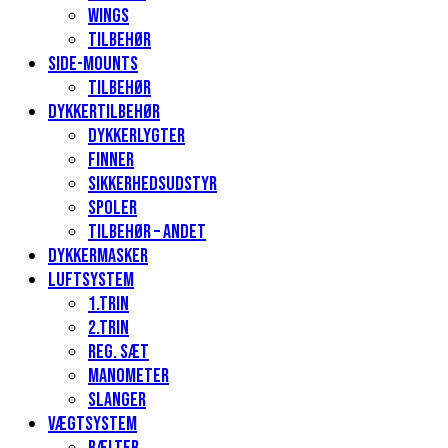
Wings
Tilbehør
Side-mounts
Tilbehør
Dykkertilbehør
Dykkerlygter
Finner
Sikkerhedsudstyr
Spoler
Tilbehør – andet
Dykkermasker
Luftsystem
1.Trin
2.Trin
Reg. sæt
Manometer
Slanger
Vægtsystem