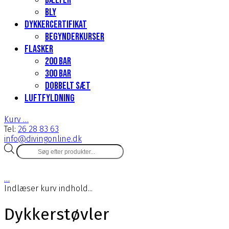
Bælter
Bly
Dykkercertifikat
Begynderkurser
Flasker
200 Bar
300 bar
Dobbelt sæt
Luftfyldning
Kurv
…
Tel:
26 28 83 63
info@divingonline.dk
Products
search
…
Indlæser kurv indhold...
Dykkerstøvler