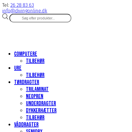
Tel:
26 28 83 63
info@divingonline.dk
Products
search
Computere
Tilbehør
Ure
Tilbehør
Tørdragter
Trilaminat
Neopren
Underdragter
Dykkerhætter
Tilbehør
Våddragter
Semidry