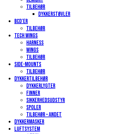
Tilbehør
Dykkerstøvler
BCD’er
Tilbehør
Tech Wings
Harness
Wings
Tilbehør
Side-mounts
Tilbehør
Dykkertilbehør
Dykkerlygter
Finner
Sikkerhedsudstyr
Spoler
Tilbehør – andet
Dykkermasker
Luftsystem