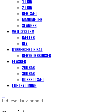
1.Trin
2.Trin
Reg. sæt
Manometer
Slanger
Vægtsystem
Bælter
Bly
Dykkercertifikat
Begynderkurser
Flasker
200 Bar
300 bar
Dobbelt sæt
Luftfyldning
…
Indlæser kurv indhold...