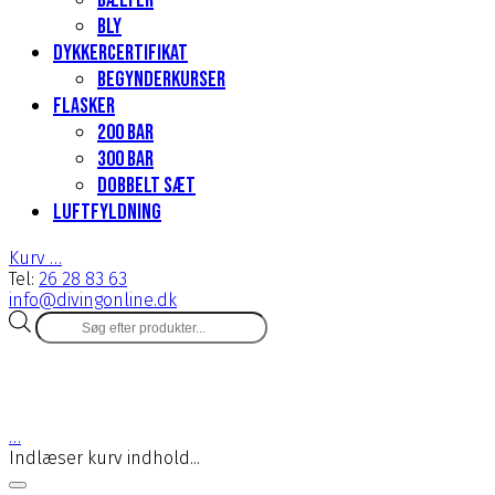
Bælter
Bly
Dykkercertifikat
Begynderkurser
Flasker
200 Bar
300 bar
Dobbelt sæt
Luftfyldning
Kurv
…
Tel:
26 28 83 63
info@divingonline.dk
Products
search
…
Indlæser kurv indhold...