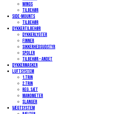
Wings
Tilbehør
Side-mounts
Tilbehør
Dykkertilbehør
Dykkerlygter
Finner
Sikkerhedsudstyr
Spoler
Tilbehør – andet
Dykkermasker
Luftsystem
1.Trin
2.Trin
Reg. sæt
Manometer
Slanger
Vægtsystem