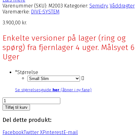
Varenummer (SKU):
M2003
Kategorier:
Semidry
,
Våddragter
Varemærke:
DIVE-SYSTEM
3.900,00
kr.
Enkelte versioner på lager (ring og
spørg) fra fjernlager 4 uger. Målsyet 6
Uger
*
Størrelse
Se størrelsesguide
her
(åbner i ny fane)
Black
Ice
Tilføj til kurv
Semi-
Dry
Del dette produkt:
antal
Facebook
Twitter X
Pinterest
E-mail