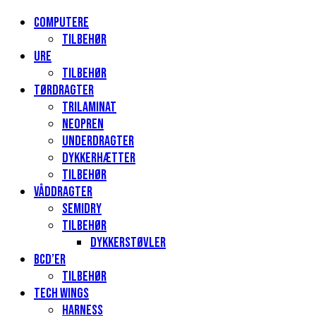
Computere
Tilbehør
Ure
Tilbehør
Tørdragter
Trilaminat
Neopren
Underdragter
Dykkerhætter
Tilbehør
Våddragter
Semidry
Tilbehør
Dykkerstøvler
BCD’er
Tilbehør
Tech Wings
Harness