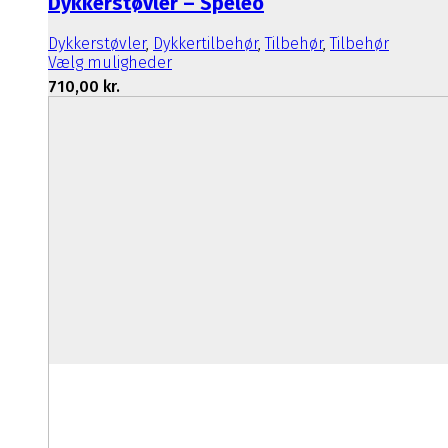
Dykkerstøvler – Speleo
Dykkerstøvler
,
Dykkertilbehør
,
Tilbehør
,
Tilbehør
Dette
Vælg muligheder
vare
710,00
kr.
har
flere
varianter.
Mulighederne
kan
vælges
på
varesiden