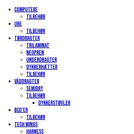
Computere
Tilbehør
Ure
Tilbehør
Tørdragter
Trilaminat
Neopren
Underdragter
Dykkerhætter
Tilbehør
Våddragter
Semidry
Tilbehør
Dykkerstøvler
BCD’er
Tilbehør
Tech Wings
Harness