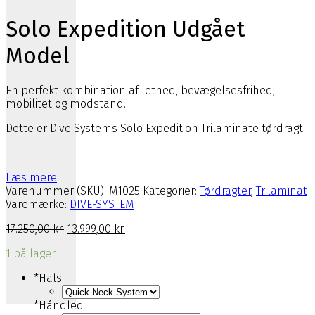
Solo Expedition Udgået
Model
En perfekt kombination af lethed, bevægelsesfrihed,
mobilitet og modstand.
Dette er Dive Systems Solo Expedition Trilaminate tørdragt.
Læs mere
Varenummer (SKU):
M1025
Kategorier:
Tørdragter
,
Trilaminat
Varemærke:
DIVE-SYSTEM
Den
Den
17.250,00
kr.
13.999,00
kr.
oprindelige
aktuelle
1 på lager
pris
pris
var:
er:
*
Hals
17.250,00 kr..
13.999,00 kr..
*
Håndled