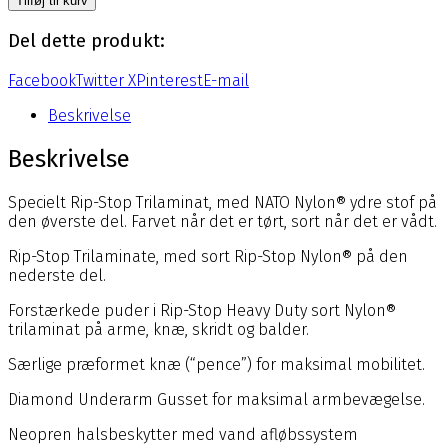
Tilføj til kurv
Expedition
Udgået
Del dette produkt:
Model
antal
Facebook
Twitter X
Pinterest
E-mail
Beskrivelse
Beskrivelse
Specielt Rip-Stop Trilaminat, med NATO Nylon® ydre stof på
den øverste del. Farvet når det er tørt, sort når det er vådt.
Rip-Stop Trilaminate, med sort Rip-Stop Nylon® på den
nederste del.
Forstærkede puder i Rip-Stop Heavy Duty sort Nylon®
trilaminat på arme, knæ, skridt og balder.
Særlige præformet knæ (“pence”) for maksimal mobilitet.
Diamond Underarm Gusset for maksimal armbevægelse.
Neopren halsbeskytter med vand afløbssystem