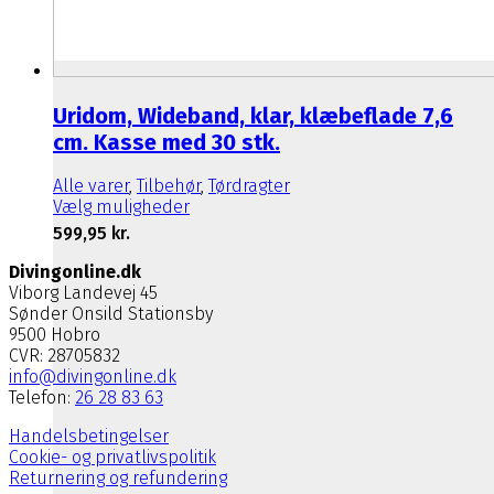
Uridom, Wideband, klar, klæbeflade 7,6
cm. Kasse med 30 stk.
Alle varer
,
Tilbehør
,
Tørdragter
Dette
Vælg muligheder
vare
599,95
kr.
har
flere
Divingonline.dk
varianter.
Viborg Landevej 45
Mulighederne
Sønder Onsild Stationsby
kan
9500 Hobro
vælges
CVR: 28705832
på
info@divingonline.dk
varesiden
Telefon:
26 28 83 63
Handelsbetingelser
Cookie- og privatlivspolitik
Returnering og refundering