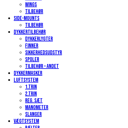
Wings
Tilbehør
Side-mounts
Tilbehør
Dykkertilbehør
Dykkerlygter
Finner
Sikkerhedsudstyr
Spoler
Tilbehør – andet
Dykkermasker
Luftsystem
1.Trin
2.Trin
Reg. sæt
Manometer
Slanger
Vægtsystem