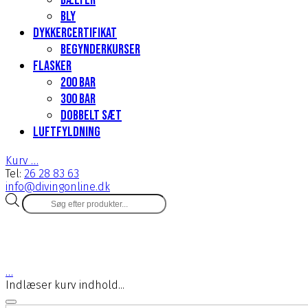
Bælter
Bly
Dykkercertifikat
Begynderkurser
Flasker
200 Bar
300 bar
Dobbelt sæt
Luftfyldning
Kurv
…
Tel:
26 28 83 63
info@divingonline.dk
Products
search
…
Indlæser kurv indhold...