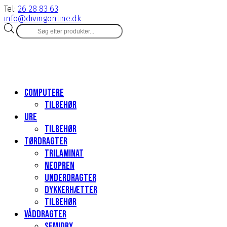
Tel:
26 28 83 63
info@divingonline.dk
Products
search
Computere
Tilbehør
Ure
Tilbehør
Tørdragter
Trilaminat
Neopren
Underdragter
Dykkerhætter
Tilbehør
Våddragter
Semidry