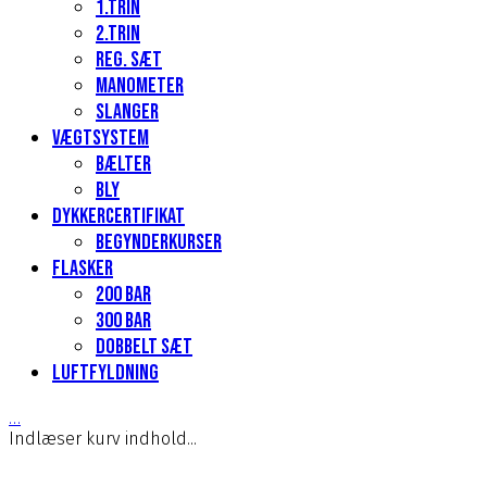
1.Trin
2.Trin
Reg. sæt
Manometer
Slanger
Vægtsystem
Bælter
Bly
Dykkercertifikat
Begynderkurser
Flasker
200 Bar
300 bar
Dobbelt sæt
Luftfyldning
…
Indlæser kurv indhold...