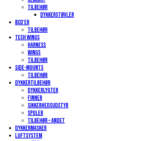
Tilbehør
Dykkerstøvler
BCD’er
Tilbehør
Tech Wings
Harness
Wings
Tilbehør
Side-mounts
Tilbehør
Dykkertilbehør
Dykkerlygter
Finner
Sikkerhedsudstyr
Spoler
Tilbehør – andet
Dykkermasker
Luftsystem