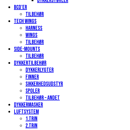
Dykkerstøvler
BCD’er
Tilbehør
Tech Wings
Harness
Wings
Tilbehør
Side-mounts
Tilbehør
Dykkertilbehør
Dykkerlygter
Finner
Sikkerhedsudstyr
Spoler
Tilbehør – andet
Dykkermasker
Luftsystem
1.Trin
2.Trin