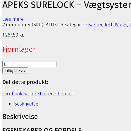
APEKS SURELOCK – Vægtsyste
Læs mere
Varenummer (SKU):
BT115116
Kategorier:
Bælter
,
Tech Wings
,
1.267,50
kr.
Fjernlager
APEKS
SURELOCK
Tilføj til kurv
-
Vægtsystem
Del dette produkt:
BCD
10
Facebook
Twitter X
Pinterest
E-mail
LB
antal
Beskrivelse
Beskrivelse
EGENSKABER OG FORDELE