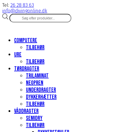
Tel:
26 28 83 63
info@divingonline.dk
Products
search
Computere
Tilbehør
Ure
Tilbehør
Tørdragter
Trilaminat
Neopren
Underdragter
Dykkerhætter
Tilbehør
Våddragter
Semidry
Tilbehør