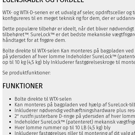
WTX- og WTX-D-serien er et udvalg af seler, opdriftsceller 
konfigureres til en meget teknisk rig for dem, der er uddanne
Dette populære tilbehør er ideelt, når det bliver nødvendigt 
tilbehøret™. SureLock™ er det bedste mekaniske vægtfrigørels
håndtaget for at frigøre dem.
Bolte direkte til WTX-selen Kan monteres på bagpladen ved 
på ydersiden af hver lomme Indeholder SureLock™ (patentere
op til 10 kg (4,5 kg) bly Inkluderer fastgørelseskroge til mont
Se produktfunktioner:
FUNKTIONER
Bolte direkte til WTX-selen
Kan monteres på bagpladen ved hjælp af SureLock-ti
Inkluderer nødvendig vedhæftningshardware plus res
2″ rustfri justerbare D-ringe på ydersiden af hver lom
Indeholder SureLock™ (patenteret) mekanisk vægtfrigivel
Hver lomme rummer op til 10 LB (4,5 kg) bly
Inkluderer fastgørelses riller til montering af dit valg