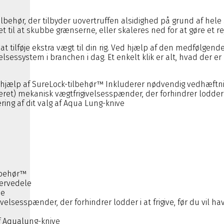
og tilbehør, der tilbyder uovertruffen alsidighed på grund af
t til at skubbe grænserne, eller skaleres ned for at gøre et re
at tilføje ekstra vægt til din rig. Ved hjælp af den medfølgend
essystem i branchen i dag. Et enkelt klik er alt, hvad der er 
hjælp af SureLock-tilbehør™ Inkluderer nødvendig vedhæftnin
t) mekanisk vægtfrigivelsesspænder, der forhindrer lodder i 
ering af dit valg af Aqua Lung-knive
lbehør™
ervedele
me
sesspænder, der forhindrer lodder i at frigive, før du vil ha
 af Aqualung-knive