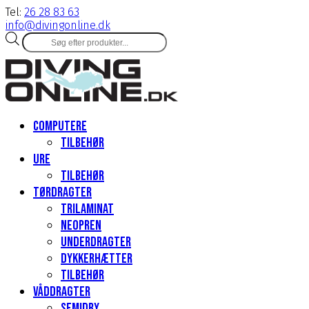
Tel:
26 28 83 63
info@divingonline.dk
Products
search
Computere
Tilbehør
Ure
Tilbehør
Tørdragter
Trilaminat
Neopren
Underdragter
Dykkerhætter
Tilbehør
Våddragter
Semidry