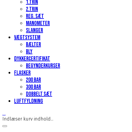
1.Trin
2.Trin
Reg. sæt
Manometer
Slanger
Vægtsystem
Bælter
Bly
Dykkercertifikat
Begynderkurser
Flasker
200 Bar
300 bar
Dobbelt sæt
Luftfyldning
…
Indlæser kurv indhold...