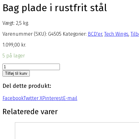
Bag plade i rustfrit stål
Vægt: 2,5 kg.
Varenummer (SKU):
G4505
Kategorier:
BCD'er
,
Tech Wings
,
Til
1.099,00
kr.
5 på lager
Bag
plade
Tilføj til kurv
i
rustfrit
Del dette produkt:
stål
antal
Facebook
Twitter X
Pinterest
E-mail
Relaterede varer