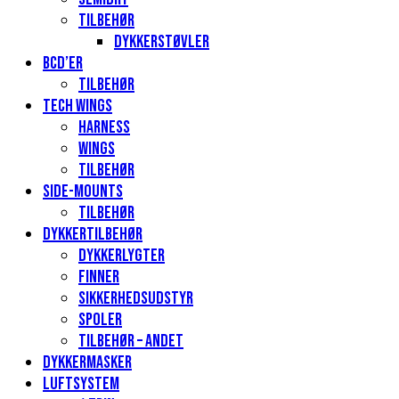
Tilbehør
Dykkerstøvler
BCD’er
Tilbehør
Tech Wings
Harness
Wings
Tilbehør
Side-mounts
Tilbehør
Dykkertilbehør
Dykkerlygter
Finner
Sikkerhedsudstyr
Spoler
Tilbehør – andet
Dykkermasker
Luftsystem