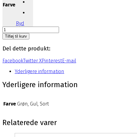
Farve
Ryd
Forlænger
til
Tilføj til kurv
urrem
(iDive
Del dette produkt:
Sport)
antal
Facebook
Twitter X
Pinterest
E-mail
Yderligere information
Yderligere information
Farve
Grøn, Gul, Sort
Relaterede varer