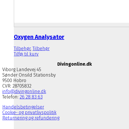
Oxygen Analysator
Tilbehør
,
Tilbehør
Tilføj til kurv
Den oprindelige pris var: 1.874,99 k
Den aktuelle pris er: 1.495,00 kr..
1.874,99
kr.
1.495,00
kr.
Divingonline.dk
Viborg Landevej 45
Sønder Onsild Stationsby
9500 Hobro
CVR: 28705832
info@divingonline.dk
Telefon:
26 28 83 63
Handelsbetingelser
Cookie- og privatlivspolitik
Returnering og refundering