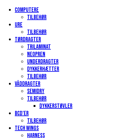
Computere
Tilbehør
Ure
Tilbehør
Tørdragter
Trilaminat
Neopren
Underdragter
Dykkerhætter
Tilbehør
Våddragter
Semidry
Tilbehør
Dykkerstøvler
BCD’er
Tilbehør
Tech Wings
Harness