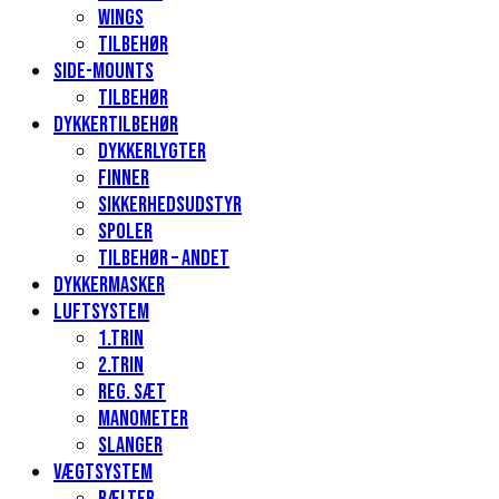
Wings
Tilbehør
Side-mounts
Tilbehør
Dykkertilbehør
Dykkerlygter
Finner
Sikkerhedsudstyr
Spoler
Tilbehør – andet
Dykkermasker
Luftsystem
1.Trin
2.Trin
Reg. sæt
Manometer
Slanger
Vægtsystem