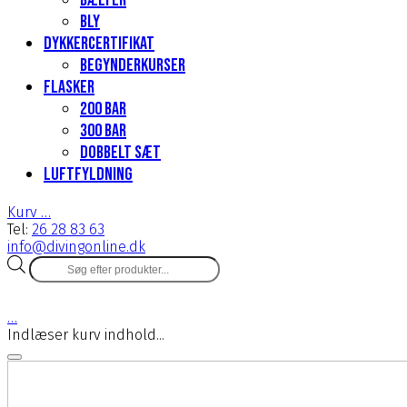
Bælter
Bly
Dykkercertifikat
Begynderkurser
Flasker
200 Bar
300 bar
Dobbelt sæt
Luftfyldning
Kurv
…
Tel:
26 28 83 63
info@divingonline.dk
Products
search
…
Indlæser kurv indhold...