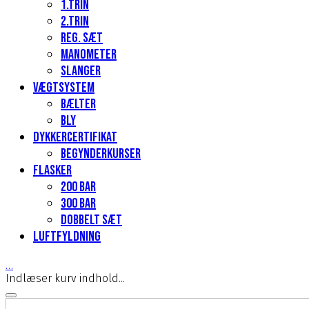
1.Trin
2.Trin
Reg. sæt
Manometer
Slanger
Vægtsystem
Bælter
Bly
Dykkercertifikat
Begynderkurser
Flasker
200 Bar
300 bar
Dobbelt sæt
Luftfyldning
…
Indlæser kurv indhold...