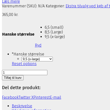
Læs mere
Varenummer (SKU):
N/A
Kategorier:
Ekstra tilvalg ved køb af 
365,00
kr.
6,5 (small)
8,5 (Large)
Hanske størrelse
9,5 (x-large)
Ryd
*
Hanske størrelse
Reset options
KUBI
Icelandic
Tilføj til kurv
Wool
Thermal
Del dette produkt:
Inner
Glove
Facebook
Twitter X
Pinterest
E-mail
antal
Beskrivelse