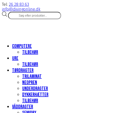
Tel:
26 28 83 63
info@divingonline.dk
Products
search
Computere
Tilbehør
Ure
Tilbehør
Tørdragter
Trilaminat
Neopren
Underdragter
Dykkerhætter
Tilbehør
Våddragter
Semidry