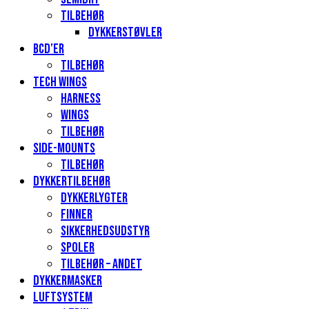
Tilbehør
Dykkerstøvler
BCD’er
Tilbehør
Tech Wings
Harness
Wings
Tilbehør
Side-mounts
Tilbehør
Dykkertilbehør
Dykkerlygter
Finner
Sikkerhedsudstyr
Spoler
Tilbehør – andet
Dykkermasker
Luftsystem