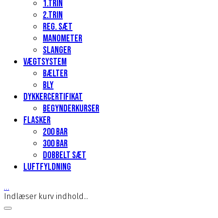
1.Trin
2.Trin
Reg. sæt
Manometer
Slanger
Vægtsystem
Bælter
Bly
Dykkercertifikat
Begynderkurser
Flasker
200 Bar
300 bar
Dobbelt sæt
Luftfyldning
…
Indlæser kurv indhold...