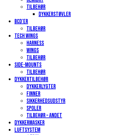
Tilbehør
Dykkerstøvler
BCD’er
Tilbehør
Tech Wings
Harness
Wings
Tilbehør
Side-mounts
Tilbehør
Dykkertilbehør
Dykkerlygter
Finner
Sikkerhedsudstyr
Spoler
Tilbehør – andet
Dykkermasker
Luftsystem