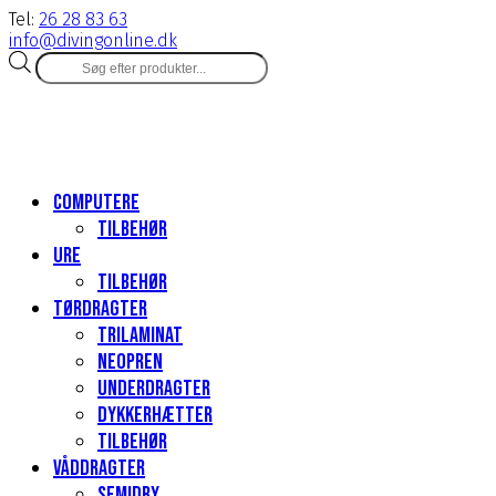
Tel:
26 28 83 63
info@divingonline.dk
Products
search
Computere
Tilbehør
Ure
Tilbehør
Tørdragter
Trilaminat
Neopren
Underdragter
Dykkerhætter
Tilbehør
Våddragter
Semidry