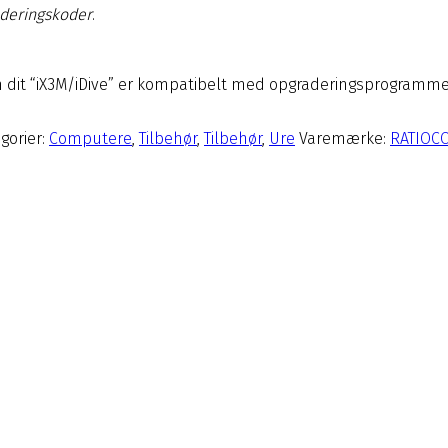
aderingskoder
.
 dit “iX3M/iDive” er kompatibelt med opgraderingsprogrammet.
gorier:
Computere
,
Tilbehør
,
Tilbehør
,
Ure
Varemærke:
RATIOC