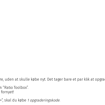
 uden at skulle købe nyt. Det tager bare et par klik at opgrad
n “Ratio Toolbox”.
 fornyet!
h+”, skal du købe
1 opgraderingskode
.