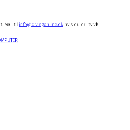
 Mail til
info@divingonline.dk
hvis du er i tvivl!
OMPUTER