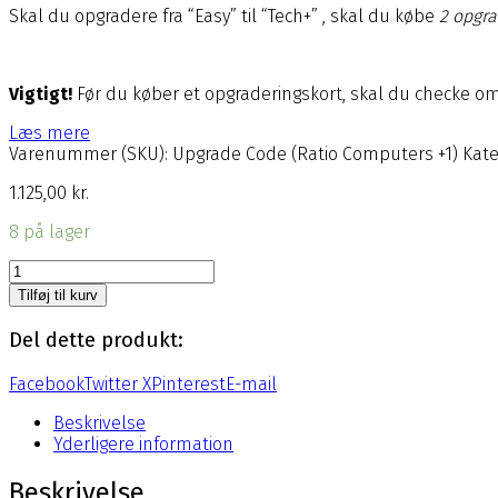
Skal du opgradere fra “Easy” til “Tech+” , skal du købe
2 opgr
Vigtigt!
Før du køber et opgraderingskort, skal du checke om
Læs mere
Varenummer (SKU):
Upgrade Code (Ratio Computers +1)
Kate
1.125,00
kr.
8 på lager
Opgraderings
kort
Tilføj til kurv
antal
Del dette produkt:
Facebook
Twitter X
Pinterest
E-mail
Beskrivelse
Yderligere information
Beskrivelse