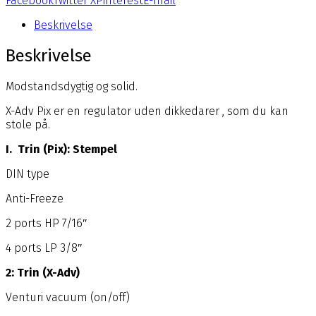
Facebook
Twitter X
Pinterest
E-mail
Beskrivelse
Beskrivelse
Modstandsdygtig og solid.
X-Adv Pix er en regulator uden dikkedarer , som du kan
stole på.
I. Trin (Pix): Stempel
DIN type
Anti-Freeze
2 ports HP 7/16″
4 ports LP 3/8″
2: Trin (X-Adv)
Venturi vacuum (on/off)