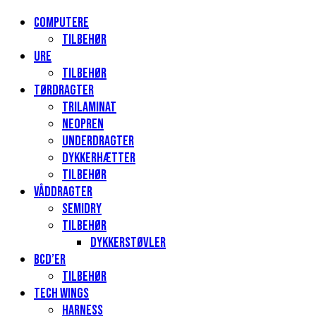
Computere
Tilbehør
Ure
Tilbehør
Tørdragter
Trilaminat
Neopren
Underdragter
Dykkerhætter
Tilbehør
Våddragter
Semidry
Tilbehør
Dykkerstøvler
BCD’er
Tilbehør
Tech Wings
Harness