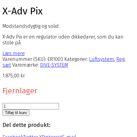
X-Adv Pix
Modstandsdygtig og solid.
X-Adv Pix er en regulator uden dikkedarer, som du kan
stole på.
Læs mere
Varenummer (SKU):
ER1003
Kategorier:
Luftsystem
,
Reg.
sæt
Varemærke:
DIVE-SYSTEM
1.875,00
kr.
Fjernlager
X-
Adv
Tilføj til kurv
Pix
antal
Del dette produkt: