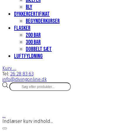
Bælter
Bly
Dykkercertifikat
Begynderkurser
Flasker
200 Bar
300 bar
Dobbelt sæt
Luftfyldning
Kurv
…
Tel:
26 28 83 63
info@divingonline.dk
Products
search
…
Indlæser kurv indhold...