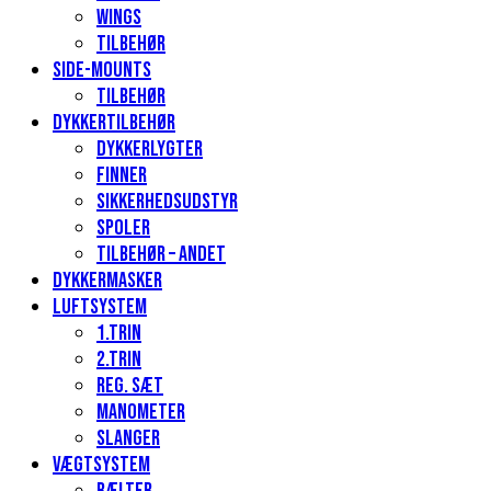
Wings
Tilbehør
Side-mounts
Tilbehør
Dykkertilbehør
Dykkerlygter
Finner
Sikkerhedsudstyr
Spoler
Tilbehør – andet
Dykkermasker
Luftsystem
1.Trin
2.Trin
Reg. sæt
Manometer
Slanger
Vægtsystem