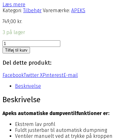
Læs mere
Kategori:
Tilbehør
Varemærke:
APEKS
749,00
kr.
3 på lager
APEKS
Dumpventil
Tilføj til kurv
til
tørdragt
Del dette produkt:
(lav
profil).
Facebook
Twitter X
Pinterest
E-mail
antal
Beskrivelse
Beskrivelse
Apeks automatiske dumpventilfunktioner er:
Ekstrem lav profil
Fuldt justerbar til automatisk dumpning
Ventiler manuelt ved at trykke på kroppen