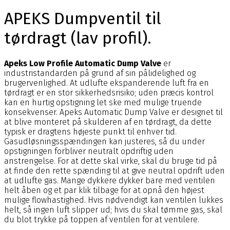
APEKS Dumpventil til
tørdragt (lav profil).
Apeks Low Profile Automatic Dump Valve
er
industristandarden på grund af sin pålidelighed og
brugervenlighed. At udlufte ekspanderende luft fra en
tørdragt er en stor sikkerhedsrisiko; uden præcis kontrol
kan en hurtig opstigning let ske med mulige truende
konsekvenser. Apeks Automatic Dump Valve er designet til
at blive monteret på skulderen af en tørdragt, da dette
typisk er dragtens højeste punkt til enhver tid.
Gasudløsningsspændingen kan justeres, så du under
opstigningen forbliver neutralt opdriftig uden
anstrengelse. For at dette skal virke, skal du bruge tid på
at finde den rette spænding til at give neutral opdrift uden
at udlufte gas. Mange dykkere dykker bare med ventilen
helt åben og et par klik tilbage for at opnå den højest
mulige flowhastighed. Hvis nødvendigt kan ventilen lukkes
helt, så ingen luft slipper ud; hvis du skal tømme gas, skal
du blot trykke på toppen af ventilen for at ventilere.