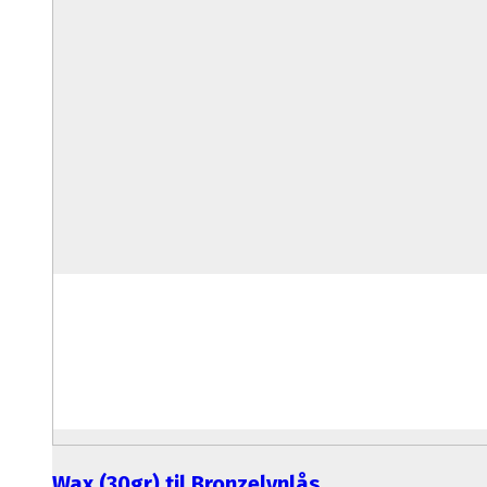
Wax (30gr) til Bronzelynlås