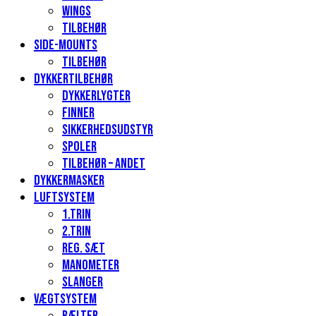
Wings
Tilbehør
Side-mounts
Tilbehør
Dykkertilbehør
Dykkerlygter
Finner
Sikkerhedsudstyr
Spoler
Tilbehør – andet
Dykkermasker
Luftsystem
1.Trin
2.Trin
Reg. sæt
Manometer
Slanger
Vægtsystem