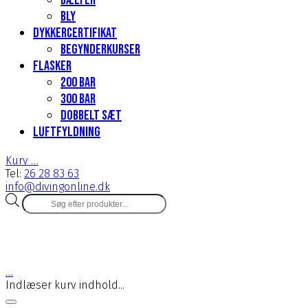
Bælter
Bly
Dykkercertifikat
Begynderkurser
Flasker
200 Bar
300 bar
Dobbelt sæt
Luftfyldning
Kurv
…
Tel:
26 28 83 63
info@divingonline.dk
Products
search
…
Indlæser kurv indhold...