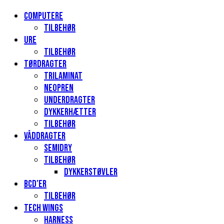
Computere
Tilbehør
Ure
Tilbehør
Tørdragter
Trilaminat
Neopren
Underdragter
Dykkerhætter
Tilbehør
Våddragter
Semidry
Tilbehør
Dykkerstøvler
BCD’er
Tilbehør
Tech Wings
Harness