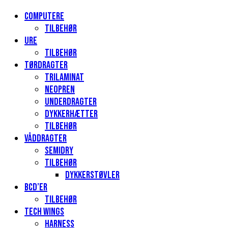
Computere
Tilbehør
Ure
Tilbehør
Tørdragter
Trilaminat
Neopren
Underdragter
Dykkerhætter
Tilbehør
Våddragter
Semidry
Tilbehør
Dykkerstøvler
BCD’er
Tilbehør
Tech Wings
Harness