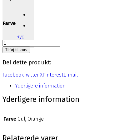
Farve
Ryd
DiveSystem
Deco
Tilføj til kurv
Bøje
/
Del dette produkt:
lift
bag
Facebook
Twitter X
Pinterest
E-mail
45
kg.
Yderligere information
antal
Yderligere information
Farve
Gul, Orange
Relaterede varer