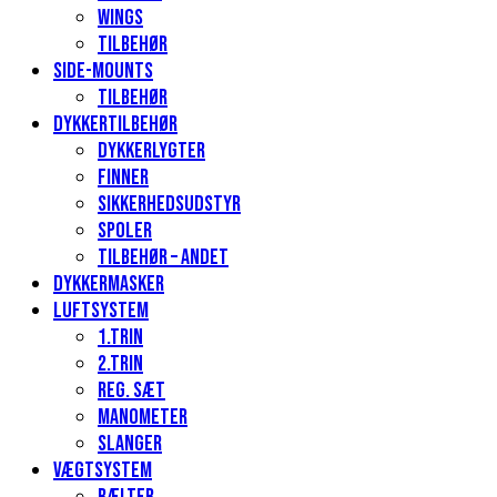
Wings
Tilbehør
Side-mounts
Tilbehør
Dykkertilbehør
Dykkerlygter
Finner
Sikkerhedsudstyr
Spoler
Tilbehør – andet
Dykkermasker
Luftsystem
1.Trin
2.Trin
Reg. sæt
Manometer
Slanger
Vægtsystem