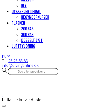
Bælter
Bly
Dykkercertifikat
Begynderkurser
Flasker
200 Bar
300 bar
Dobbelt sæt
Luftfyldning
Kurv
…
Tel:
26 28 83 63
info@divingonline.dk
Products
search
…
Indlæser kurv indhold...