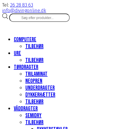
Tel:
26 28 83 63
info@divingonline.dk
Products
search
Computere
Tilbehør
Ure
Tilbehør
Tørdragter
Trilaminat
Neopren
Underdragter
Dykkerhætter
Tilbehør
Våddragter
Semidry
Tilbehør