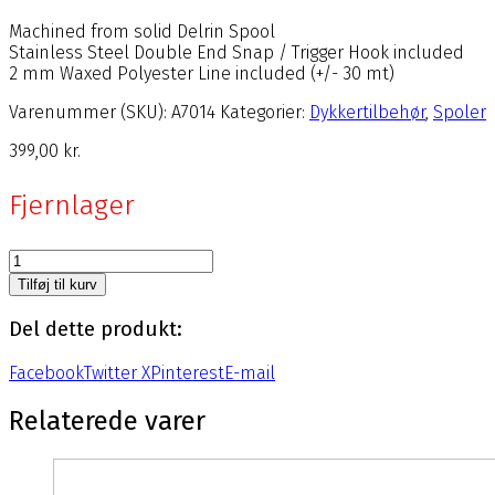
Machined from solid Delrin Spool
Stainless Steel Double End Snap / Trigger Hook included
2 mm Waxed Polyester Line included (+/- 30 mt)
Varenummer (SKU):
A7014
Kategorier:
Dykkertilbehør
,
Spoler
399,00
kr.
Fjernlager
Spole
-
Tilføj til kurv
Derlin
antal
Del dette produkt:
Facebook
Twitter X
Pinterest
E-mail
Relaterede varer