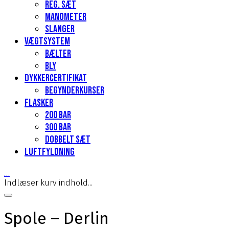
Reg. sæt
Manometer
Slanger
Vægtsystem
Bælter
Bly
Dykkercertifikat
Begynderkurser
Flasker
200 Bar
300 bar
Dobbelt sæt
Luftfyldning
…
Indlæser kurv indhold...
Spole – Derlin