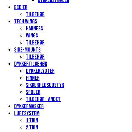
Dykkerstøvler
BCD’er
Tilbehør
Tech Wings
Harness
Wings
Tilbehør
Side-mounts
Tilbehør
Dykkertilbehør
Dykkerlygter
Finner
Sikkerhedsudstyr
Spoler
Tilbehør – andet
Dykkermasker
Luftsystem
1.Trin
2.Trin