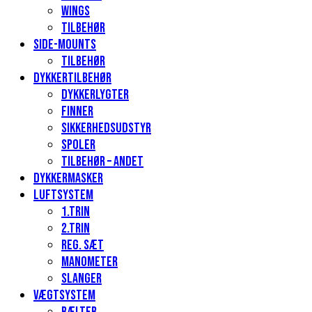
Wings
Tilbehør
Side-mounts
Tilbehør
Dykkertilbehør
Dykkerlygter
Finner
Sikkerhedsudstyr
Spoler
Tilbehør – andet
Dykkermasker
Luftsystem
1.Trin
2.Trin
Reg. sæt
Manometer
Slanger
Vægtsystem