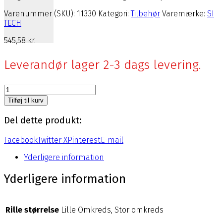
Varenummer (SKU):
11330
Kategori:
Tilbehør
Varemærke:
SI
TECH
545,58
kr.
Leverandør lager 2-3 dags levering.
Si-
Tech
Tilføj til kurv
Thetis
udluftningsventil
Del dette produkt:
til
tørdragt
Facebook
Twitter X
Pinterest
E-mail
antal
Yderligere information
Yderligere information
Rille størrelse
Lille Omkreds, Stor omkreds