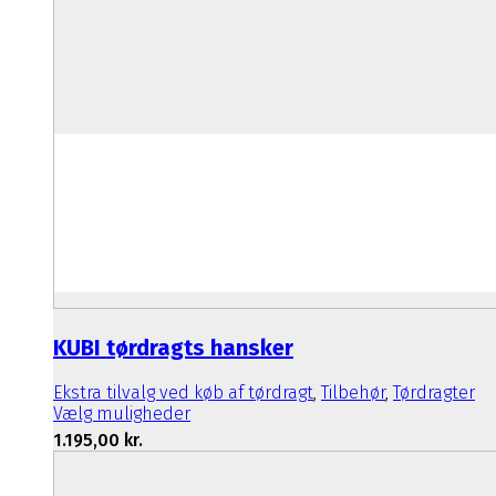
KUBI tørdragts hansker
Ekstra tilvalg ved køb af tørdragt
,
Tilbehør
,
Tørdragter
Dette
Vælg muligheder
vare
1.195,00
kr.
har
flere