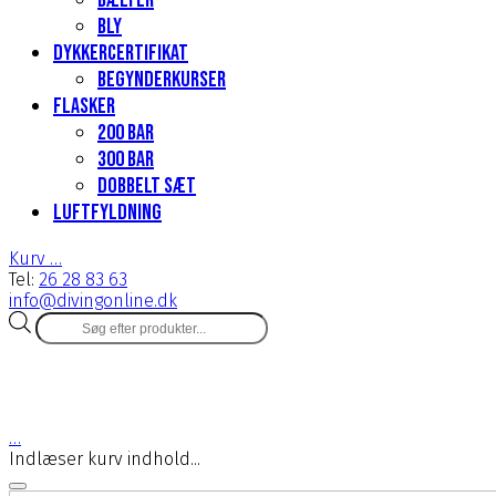
Bælter
Bly
Dykkercertifikat
Begynderkurser
Flasker
200 Bar
300 bar
Dobbelt sæt
Luftfyldning
Kurv
…
Tel:
26 28 83 63
info@divingonline.dk
Products
search
…
Indlæser kurv indhold...