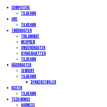
Computere
Tilbehør
Ure
Tilbehør
Tørdragter
Trilaminat
Neopren
Underdragter
Dykkerhætter
Tilbehør
Våddragter
Semidry
Tilbehør
Dykkerstøvler
BCD’er
Tilbehør
Tech Wings
Harness