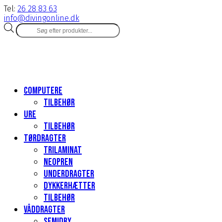
Tel:
26 28 83 63
info@divingonline.dk
Products
search
Computere
Tilbehør
Ure
Tilbehør
Tørdragter
Trilaminat
Neopren
Underdragter
Dykkerhætter
Tilbehør
Våddragter
Semidry