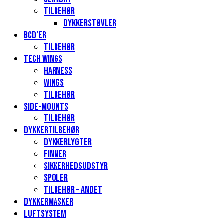
Tilbehør
Dykkerstøvler
BCD’er
Tilbehør
Tech Wings
Harness
Wings
Tilbehør
Side-mounts
Tilbehør
Dykkertilbehør
Dykkerlygter
Finner
Sikkerhedsudstyr
Spoler
Tilbehør – andet
Dykkermasker
Luftsystem